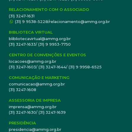
RELACIONAMENTO COM O ASSOCIADO
(31) 3247-1631
(31) 9 9538-5228/relacionamento@ammg.org.br
BIBLIOTECA VIRTUAL
blibliotecavirtual@ammg.org.br
(31) 3247-1633/ (31) 9 9953-7750
CENTRO DE CONVENÇÕES E EVENTOS
locacoes@ammg.org.br
(31) 3247-1603/ (31) 3247-1644/ (31) 9 9958-6525
COMUNICAÇÃO E MARKETING
comunicacao@ammg.org.br
(31) 3247-1608
ASSESSORIA DE IMPRESA
imprensa@ammg.org.br
(31) 3247-1630/ (31) 3247-1639
PRESIDÊNCIA
presidencia@ammg.org.br