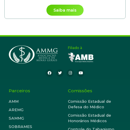
Saiba mais
Filiado à
Parceiros
Comissões
AMM
Comissão Estadual de
Defesa do Médico
AREMG
Comissão Estadual de
SAMMG
Honorários Médicos
SOBRAMES
Controle do Tabagismo,