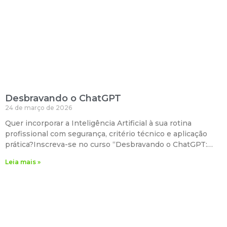
Desbravando o ChatGPT
24 de março de 2026
Quer incorporar a Inteligência Artificial à sua rotina
profissional com segurança, critério técnico e aplicação
prática?Inscreva-se no curso “Desbravando o ChatGPT:
Ferramentas para o Dia a Dia”. A formação é ministrada
Leia mais »
pelo Dr. Antônio Toledo — Doutor em Infectologia,
especialista em Inteligência Artificial e professor em
Ciências da Saúde. O programa foi estruturado de forma
objetiva e estratégica, abordando desde a produção
qualificada de conteúdo até a otimização de fluxos de
trabalho e tomada de decisão com apoio da IA. 💻