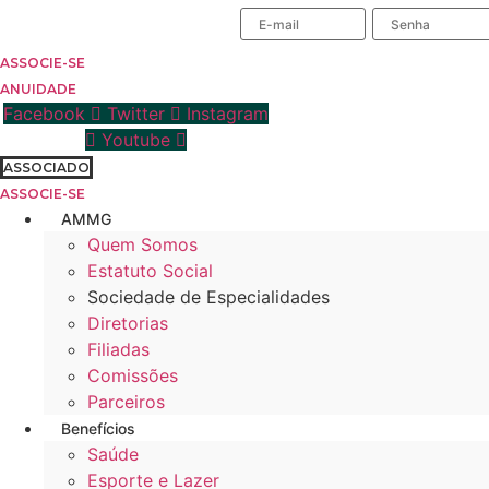
Ir
ÁREA DO ASSOCIADO
para
o
ASSOCIE-SE
conteúdo
ANUIDADE
Facebook
Twitter
Instagram
Youtube
ASSOCIADO
ASSOCIE-SE
AMMG
Quem Somos
Estatuto Social
Sociedade de Especialidades
Diretorias
Filiadas
Comissões
Parceiros
Benefícios
Saúde
Esporte e Lazer