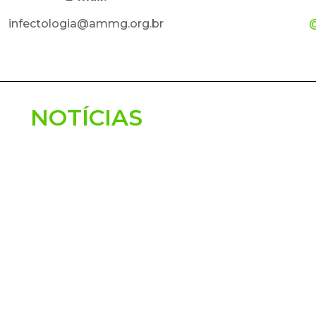
infectologia@ammg.org.br
@
NOTÍCIAS