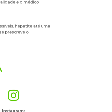
ialidade e o médico
síveis, hepatite até uma
 se prescreve o
A
Instagram: