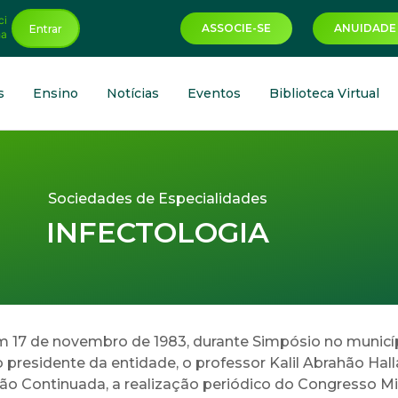
ci
ASSOCIE-SE
ANUIDADE
Entrar
ha
s
Ensino
Notícias
Eventos
Biblioteca Virtual
Sociedades de Especialidades
INFECTOLOGIA
em 17 de novembro de 1983, durante Simpósio no municíp
ro presidente da entidade, o professor Kalil Abrahão H
o Continuada, a realização periódico do Congresso Min