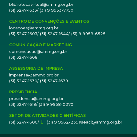
blibliotecavirtual@ammg.org.br
(31) 3247-1633/ (31) 9 9953-7750
CENTRO DE CONVENÇÕES E EVENTOS
locacoes@ammg.org.br
(31) 3247-1603/ (31) 3247-1644/ (31) 9 9958-6525
COMUNICAÇÃO E MARKETING
comunicacao@ammg.org.br
(31) 3247-1608
ASSESSORIA DE IMPRESA
imprensa@ammg.org.br
(31) 3247-1630/ (31) 3247-1639
PRESIDÊNCIA
presidencia@ammg.org.br
(31) 3247-1618/ (31) 9 9958-0070
SETOR DE ATIVIDADES CIENTÍFICAS
(31) 3247-1600/
(31) 9 9562-2391/seaci@ammg.org.br