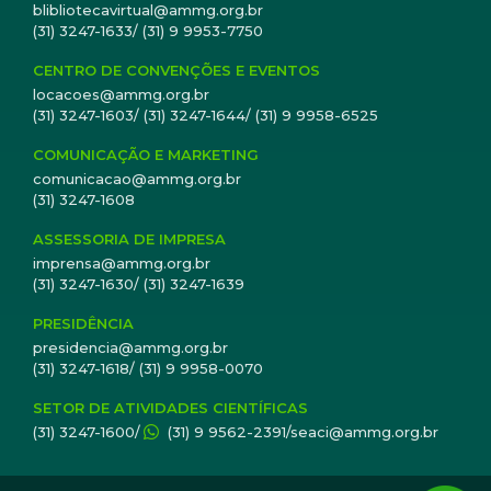
blibliotecavirtual@ammg.org.br
(31) 3247-1633/ (31) 9 9953-7750
CENTRO DE CONVENÇÕES E EVENTOS
locacoes@ammg.org.br
(31) 3247-1603/ (31) 3247-1644/ (31) 9 9958-6525
COMUNICAÇÃO E MARKETING
comunicacao@ammg.org.br
(31) 3247-1608
ASSESSORIA DE IMPRESA
imprensa@ammg.org.br
(31) 3247-1630/ (31) 3247-1639
PRESIDÊNCIA
presidencia@ammg.org.br
(31) 3247-1618/ (31) 9 9958-0070
SETOR DE ATIVIDADES CIENTÍFICAS
(31) 3247-1600/
(31) 9 9562-2391/seaci@ammg.org.br