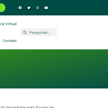
eca Virtual
Contato
ão Hospitalar pela Escola de