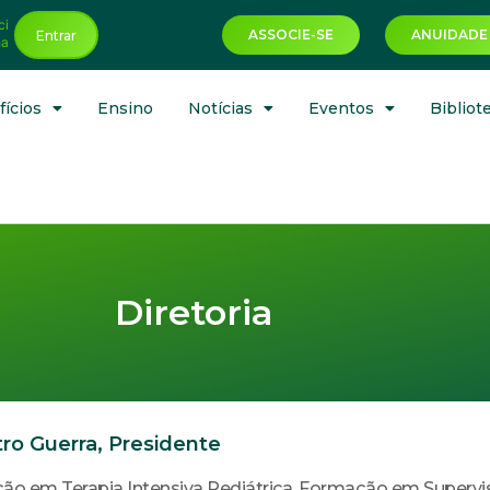
ci
ASSOCIE-SE
ANUIDADE
Entrar
ha
ícios
Ensino
Notícias
Eventos
Bibliot
Diretoria
ro Guerra, Presidente
ão em Terapia Intensiva Pediátrica. Formação em Supervis