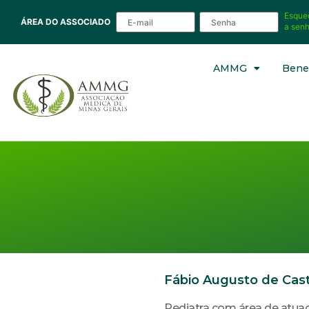
Esque
ÁREA DO ASSOCIADO
a sen
AMMG
Benef
Fábio Augusto de Cast
Pediatra com área de atuaç