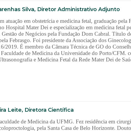
enhas Silva, Diretor Administrativo Adjunto
om atuação em obstetrícia e medicina fetal, graduação pela
 Hospital Mater Dei e especialização em medicina fetal p
 Gestão de Negócios pela Fundação Dom Cabral. Título de 
l pela Febrasgo. Foi presidente da Associação dos Ginecolog
2016/2019. É membro da Câmara Técnica de GO do Conselh
 Faculdade de Medicina da Universidade do Porto/CFM. c
 Ultrasonografia e Medicina Fetal da Rede Mater Dei de Saú
ra Leite, Diretora Científica
culdade de Medicina da UFMG. Fez residência em cirurgia 
coloproctologia, pela Santa Casa de Belo Horizonte. Dout