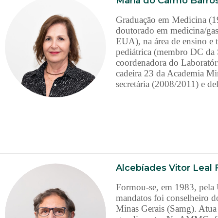
Maria do Carmo Barros
Graduação em Medicina (19
doutorado em medicina/ga
EUA), na área de ensino e t
pediátrica (membro DC da S
coordenadora do Laborató
cadeira 23 da Academia Min
secretária (2008/2011) e 
Alcebíades Vitor Leal F
Formou-se, em 1983, pela 
mandatos foi conselheiro 
Minas Gerais (Samg). Atua