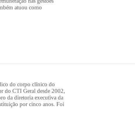
emuneração nas gestões
Também atuou como
ico do corpo clínico do
r do CTI Geral desde 2002,
o da diretoria executiva da
tituição por cinco anos. Foi