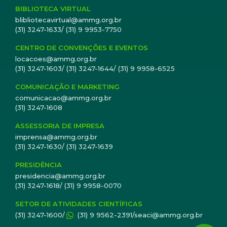
BIBLIOTECA VIRTUAL
blibliotecavirtual@ammg.org.br
(31) 3247-1633/ (31) 9 9953-7750
CENTRO DE CONVENÇÕES E EVENTOS
locacoes@ammg.org.br
(31) 3247-1603/ (31) 3247-1644/ (31) 9 9958-6525
COMUNICAÇÃO E MARKETING
comunicacao@ammg.org.br
(31) 3247-1608
ASSESSORIA DE IMPRESA
imprensa@ammg.org.br
(31) 3247-1630/ (31) 3247-1639
PRESIDÊNCIA
presidencia@ammg.org.br
(31) 3247-1618/ (31) 9 9958-0070
SETOR DE ATIVIDADES CIENTÍFICAS
(31) 3247-1600/
(31) 9 9562-2391/seaci@ammg.org.br