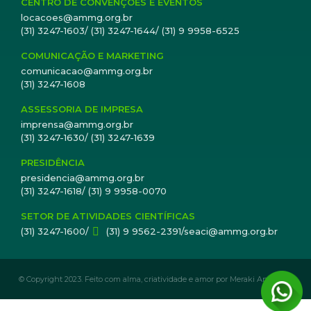
CENTRO DE CONVENÇÕES E EVENTOS
locacoes@ammg.org.br
(31) 3247-1603/ (31) 3247-1644/ (31) 9 9958-6525
COMUNICAÇÃO E MARKETING
comunicacao@ammg.org.br
(31) 3247-1608
ASSESSORIA DE IMPRESA
imprensa@ammg.org.br
(31) 3247-1630/ (31) 3247-1639
PRESIDÊNCIA
presidencia@ammg.org.br
(31) 3247-1618/ (31) 9 9958-0070
SETOR DE ATIVIDADES CIENTÍFICAS
(31) 3247-1600/
(31) 9 9562-2391/seaci@ammg.org.br
© Copyright 2023. Feito com alma, criatividade e amor por Meraki Analytics.