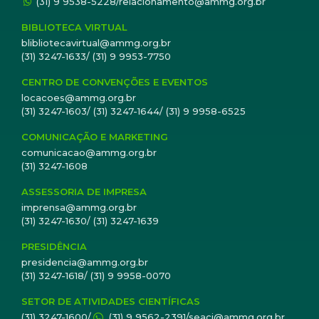
(31) 9 9538-5228/relacionamento@ammg.org.br
BIBLIOTECA VIRTUAL
blibliotecavirtual@ammg.org.br
(31) 3247-1633/ (31) 9 9953-7750
CENTRO DE CONVENÇÕES E EVENTOS
locacoes@ammg.org.br
(31) 3247-1603/ (31) 3247-1644/ (31) 9 9958-6525
COMUNICAÇÃO E MARKETING
comunicacao@ammg.org.br
(31) 3247-1608
ASSESSORIA DE IMPRESA
imprensa@ammg.org.br
(31) 3247-1630/ (31) 3247-1639
PRESIDÊNCIA
presidencia@ammg.org.br
(31) 3247-1618/ (31) 9 9958-0070
SETOR DE ATIVIDADES CIENTÍFICAS
(31) 3247-1600/
(31) 9 9562-2391/seaci@ammg.org.br