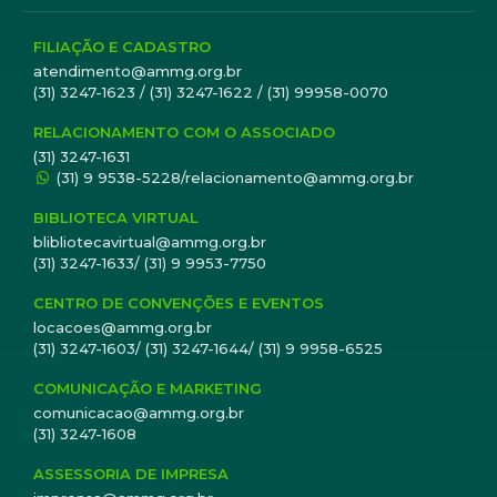
FILIAÇÃO E CADASTRO
atendimento@ammg.org.br
(31) 3247-1623 / (31) 3247-1622 / (31) 99958-0070
RELACIONAMENTO COM O ASSOCIADO
(31) 3247-1631
(31) 9 9538-5228/relacionamento@ammg.org.br
BIBLIOTECA VIRTUAL
blibliotecavirtual@ammg.org.br
(31) 3247-1633/ (31) 9 9953-7750
CENTRO DE CONVENÇÕES E EVENTOS
locacoes@ammg.org.br
(31) 3247-1603/ (31) 3247-1644/ (31) 9 9958-6525
COMUNICAÇÃO E MARKETING
comunicacao@ammg.org.br
(31) 3247-1608
ASSESSORIA DE IMPRESA