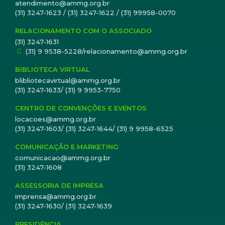
atendimento@ammg.org.br
(31) 3247-1623 / (31) 3247-1622 / (31) 99958-0070
RELACIONAMENTO COM O ASSOCIADO
(31) 3247-1631
(31) 9 9538-5228/relacionamento@ammg.org.br
BIBLIOTECA VIRTUAL
blibliotecavirtual@ammg.org.br
(31) 3247-1633/ (31) 9 9953-7750
CENTRO DE CONVENÇÕES E EVENTOS
locacoes@ammg.org.br
(31) 3247-1603/ (31) 3247-1644/ (31) 9 9958-6525
COMUNICAÇÃO E MARKETING
comunicacao@ammg.org.br
(31) 3247-1608
ASSESSORIA DE IMPRESA
imprensa@ammg.org.br
(31) 3247-1630/ (31) 3247-1639
PRESIDÊNCIA