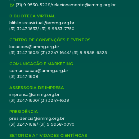
(31) 9 9538-5228/relacionamento@ammg.org.br
BIBLIOTECA VIRTUAL
blibliotecavirtual@ammg.org.br
(31) 3247-1633/ (31) 9 9953-7750
CENTRO DE CONVENÇÕES E EVENTOS
locacoes@ammg.org.br
(31) 3247-1603/ (31) 3247-1644/ (31) 9 9958-6525
COMUNICAÇÃO E MARKETING
comunicacao@ammg.org.br
(31) 3247-1608
ASSESSORIA DE IMPRESA
imprensa@ammg.org.br
(31) 3247-1630/ (31) 3247-1639
PRESIDÊNCIA
presidencia@ammg.org.br
(31) 3247-1618/ (31) 9 9958-0070
SETOR DE ATIVIDADES CIENTÍFICAS