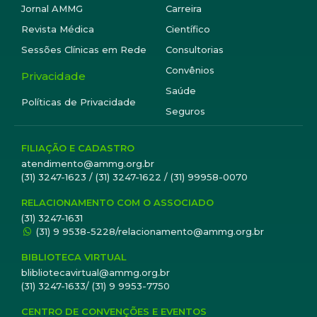
Jornal AMMG
Carreira
Revista Médica
Científico
Sessões Clínicas em Rede
Consultorias
Convênios
Privacidade
Saúde
Políticas de Privacidade
Seguros
FILIAÇÃO E CADASTRO
atendimento@ammg.org.br
(31) 3247-1623 / (31) 3247-1622 / (31) 99958-0070
RELACIONAMENTO COM O ASSOCIADO
(31) 3247-1631
(31) 9 9538-5228/relacionamento@ammg.org.br
BIBLIOTECA VIRTUAL
blibliotecavirtual@ammg.org.br
(31) 3247-1633/ (31) 9 9953-7750
CENTRO DE CONVENÇÕES E EVENTOS