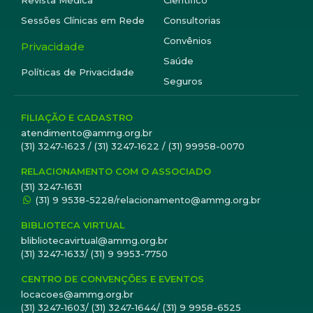
Revista Médica
Científico
Sessões Clínicas em Rede
Consultorias
Convênios
Privacidade
Saúde
Políticas de Privacidade
Seguros
FILIAÇÃO E CADASTRO
atendimento@ammg.org.br
(31) 3247-1623 / (31) 3247-1622 / (31) 99958-0070
RELACIONAMENTO COM O ASSOCIADO
(31) 3247-1631
(31) 9 9538-5228/relacionamento@ammg.org.br
BIBLIOTECA VIRTUAL
blibliotecavirtual@ammg.org.br
(31) 3247-1633/ (31) 9 9953-7750
CENTRO DE CONVENÇÕES E EVENTOS
locacoes@ammg.org.br
(31) 3247-1603/ (31) 3247-1644/ (31) 9 9958-6525