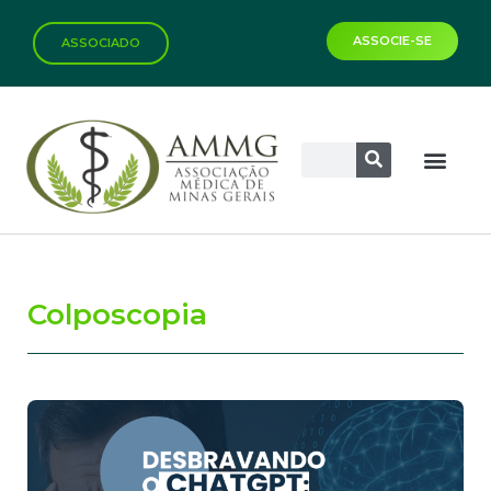
ASSOCIE-SE
ASSOCIADO
Colposcopia