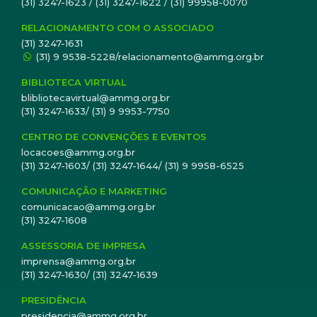
(31) 3247-1623 / (31) 3247-1622 / (31) 99958-0070
RELACIONAMENTO COM O ASSOCIADO
(31) 3247-1631
(31) 9 9538-5228/relacionamento@ammg.org.br
BIBLIOTECA VIRTUAL
blibliotecavirtual@ammg.org.br
(31) 3247-1633/ (31) 9 9953-7750
CENTRO DE CONVENÇÕES E EVENTOS
locacoes@ammg.org.br
(31) 3247-1603/ (31) 3247-1644/ (31) 9 9958-6525
COMUNICAÇÃO E MARKETING
comunicacao@ammg.org.br
(31) 3247-1608
ASSESSORIA DE IMPRESA
imprensa@ammg.org.br
(31) 3247-1630/ (31) 3247-1639
PRESIDÊNCIA
presidencia@ammg.org.br