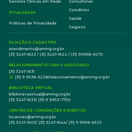
Sessões Clínicas em Rede
Consultorias
Convênios
Privacidade
Saúde
Políticas de Privacidade
Seguros
FILIAÇÃO E CADASTRO
atendimento@ammg.org.br
(31) 3247-1623 / (31) 3247-1622 / (31) 99958-0070
RELACIONAMENTO COM O ASSOCIADO
(31) 3247-1631
(31) 9 9538-5228/relacionamento@ammg.org.br
BIBLIOTECA VIRTUAL
blibliotecavirtual@ammg.org.br
(31) 3247-1633/ (31) 9 9953-7750
CENTRO DE CONVENÇÕES E EVENTOS
locacoes@ammg.org.br
(31) 3247-1603/ (31) 3247-1644/ (31) 9 9958-6525