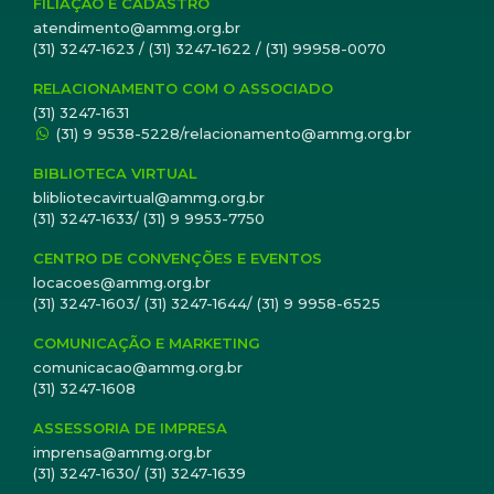
Entidades Médicas de Minas Gerais (COSEMMG):
FILIAÇÃO E CADASTRO
Conselho Regional de Medicina de Minas Gerais
atendimento@ammg.org.br
(CRM-MG), Associação Médica de Minas Gerais
(31) 3247-1623 / (31) 3247-1622 / (31) 99958-0070
(AMMG), Sindicato dos Médicos de Minas Gerais
RELACIONAMENTO COM O ASSOCIADO
(SINMED-MG) e Academia Mineira de Medicina.
(31) 3247-1631
(31) 9 9538-5228/relacionamento@ammg.org.br
BIBLIOTECA VIRTUAL
blibliotecavirtual@ammg.org.br
(31) 3247-1633/ (31) 9 9953-7750
CENTRO DE CONVENÇÕES E EVENTOS
locacoes@ammg.org.br
(31) 3247-1603/ (31) 3247-1644/ (31) 9 9958-6525
COMUNICAÇÃO E MARKETING
comunicacao@ammg.org.br
(31) 3247-1608
ASSESSORIA DE IMPRESA
imprensa@ammg.org.br
(31) 3247-1630/ (31) 3247-1639