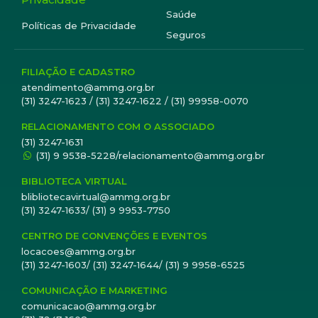
Saúde
Políticas de Privacidade
Seguros
FILIAÇÃO E CADASTRO
atendimento@ammg.org.br
(31) 3247-1623 / (31) 3247-1622 / (31) 99958-0070
RELACIONAMENTO COM O ASSOCIADO
(31) 3247-1631
(31) 9 9538-5228/relacionamento@ammg.org.br
BIBLIOTECA VIRTUAL
blibliotecavirtual@ammg.org.br
(31) 3247-1633/ (31) 9 9953-7750
CENTRO DE CONVENÇÕES E EVENTOS
locacoes@ammg.org.br
(31) 3247-1603/ (31) 3247-1644/ (31) 9 9958-6525
COMUNICAÇÃO E MARKETING
comunicacao@ammg.org.br