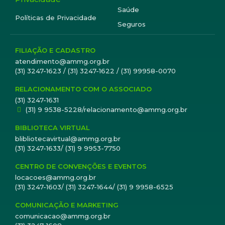
Saúde
Políticas de Privacidade
Seguros
FILIAÇÃO E CADASTRO
atendimento@ammg.org.br
(31) 3247-1623 / (31) 3247-1622 / (31) 99958-0070
RELACIONAMENTO COM O ASSOCIADO
(31) 3247-1631
(31) 9 9538-5228/relacionamento@ammg.org.br
BIBLIOTECA VIRTUAL
blibliotecavirtual@ammg.org.br
(31) 3247-1633/ (31) 9 9953-7750
CENTRO DE CONVENÇÕES E EVENTOS
locacoes@ammg.org.br
(31) 3247-1603/ (31) 3247-1644/ (31) 9 9958-6525
COMUNICAÇÃO E MARKETING
comunicacao@ammg.org.br