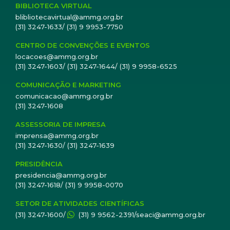
BIBLIOTECA VIRTUAL
blibliotecavirtual@ammg.org.br
(31) 3247-1633/ (31) 9 9953-7750
CENTRO DE CONVENÇÕES E EVENTOS
locacoes@ammg.org.br
(31) 3247-1603/ (31) 3247-1644/ (31) 9 9958-6525
COMUNICAÇÃO E MARKETING
comunicacao@ammg.org.br
(31) 3247-1608
ASSESSORIA DE IMPRESA
imprensa@ammg.org.br
(31) 3247-1630/ (31) 3247-1639
PRESIDÊNCIA
presidencia@ammg.org.br
(31) 3247-1618/ (31) 9 9958-0070
SETOR DE ATIVIDADES CIENTÍFICAS
(31) 3247-1600/
(31) 9 9562-2391/seaci@ammg.org.br