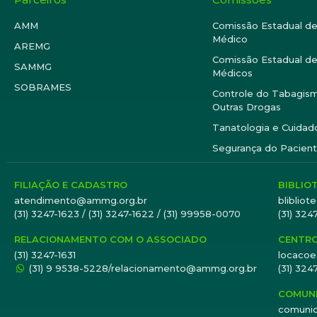
AMM
Comissão Estadual d
Médico
AREMG
Comissão Estadual de
SAMMG
Médicos
SOBRAMES
Controle do Tabagism
Outras Drogas
Tanatologia e Cuidado
Segurança do Pacien
FILIAÇÃO E CADASTRO
BIBLIO
atendimento@ammg.org.br
bliblio
(31) 3247-1623 / (31) 3247-1622 / (31) 99958-0070
(31) 324
RELACIONAMENTO COM O ASSOCIADO
CENTRO
(31) 3247-1631
locaco
(31) 9 9538-5228/relacionamento@ammg.org.br
(31) 324
COMUNI
comuni