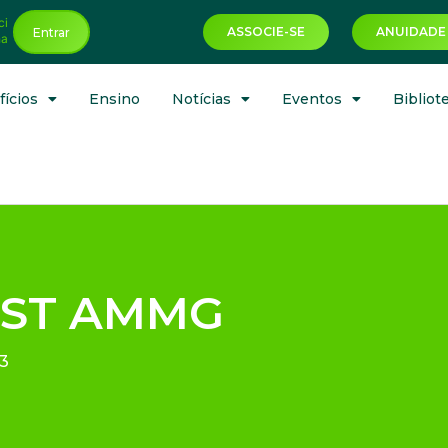
ci
ASSOCIE-SE
ANUIDADE
Entrar
ha
ícios
Ensino
Notícias
Eventos
Bibliot
ST AMMG
3