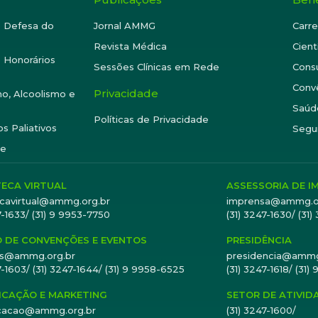
e Defesa do
Jornal AMMG
Carre
Revista Médica
Cient
 Honorários
Sessões Clínicas em Rede
Consu
Conv
Privacidade
o, Alcoolismo e
Saúd
Políticas de Privacidade
s Paliativos
Segu
te
TECA VIRTUAL
ASSESSORIA DE I
tecavirtual@ammg.org.br
imprensa@ammg.o
7-1633/ (31) 9 9953-7750
(31) 3247-1630/ (31)
 DE CONVENÇÕES E EVENTOS
PRESIDÊNCIA
es@ammg.org.br
presidencia@ammg
7-1603/ (31) 3247-1644/ (31) 9 9958-6525
(31) 3247-1618/ (31
CAÇÃO E MARKETING
SETOR DE ATIVID
cacao@ammg.org.br
(31) 3247-1600/