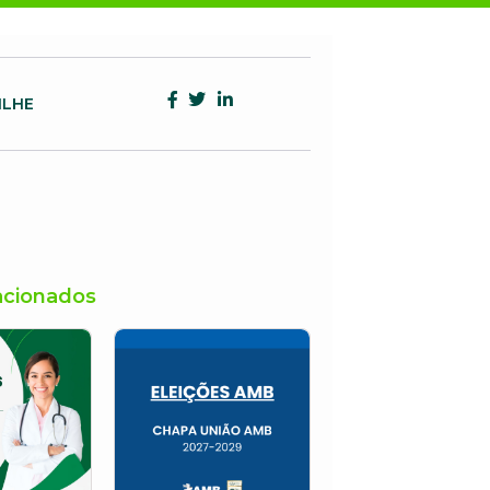
ILHE
acionados