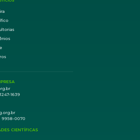
ira
ífico
ltorias
ênios
e
ros
MPRESA
rg.br
 3247-1639
.org.br
) 9 9958-0070
ADES CIENTÍFICAS