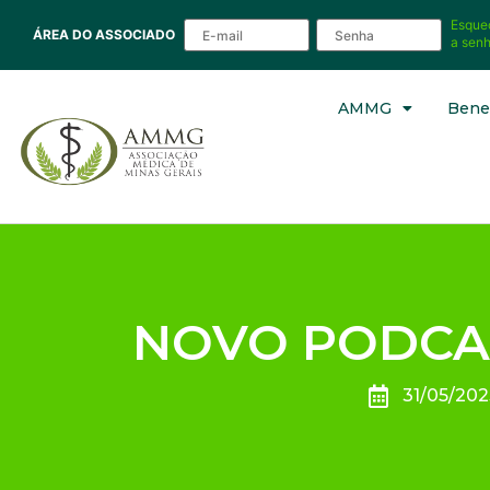
Esque
ÁREA DO ASSOCIADO
a sen
AMMG
Benef
NOVO PODCA
31/05/202