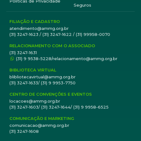
Políticas de Privacidade
Seguros
FILIAÇÃO E CADASTRO
atendimento@ammg.org.br
(31) 3247-1623 / (31) 3247-1622 / (31) 99958-0070
RELACIONAMENTO COM O ASSOCIADO
(31) 3247-1631
(31) 9 9538-5228/relacionamento@ammg.org.br
BIBLIOTECA VIRTUAL
blibliotecavirtual@ammg.org.br
(31) 3247-1633/ (31) 9 9953-7750
CENTRO DE CONVENÇÕES E EVENTOS
locacoes@ammg.org.br
(31) 3247-1603/ (31) 3247-1644/ (31) 9 9958-6525
COMUNICAÇÃO E MARKETING
comunicacao@ammg.org.br
(31) 3247-1608