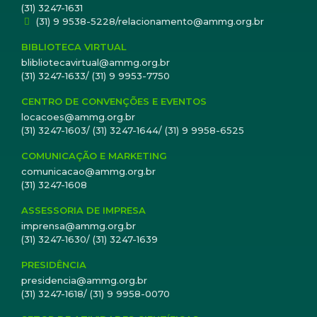
(31) 3247-1631
(31) 9 9538-5228/relacionamento@ammg.org.br
BIBLIOTECA VIRTUAL
blibliotecavirtual@ammg.org.br
(31) 3247-1633/ (31) 9 9953-7750
CENTRO DE CONVENÇÕES E EVENTOS
locacoes@ammg.org.br
(31) 3247-1603/ (31) 3247-1644/ (31) 9 9958-6525
COMUNICAÇÃO E MARKETING
comunicacao@ammg.org.br
(31) 3247-1608
ASSESSORIA DE IMPRESA
imprensa@ammg.org.br
(31) 3247-1630/ (31) 3247-1639
PRESIDÊNCIA
presidencia@ammg.org.br
(31) 3247-1618/ (31) 9 9958-0070