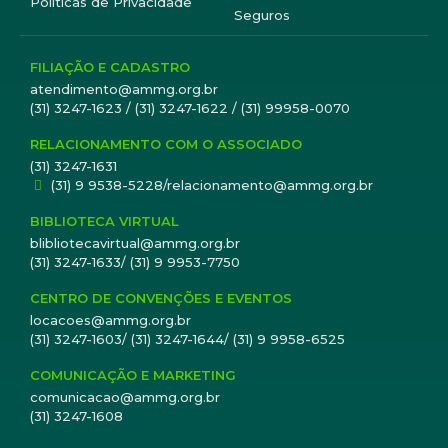
Políticas de Privacidade
Seguros
FILIAÇÃO E CADASTRO
atendimento@ammg.org.br
(31) 3247-1623 / (31) 3247-1622 / (31) 99958-0070
RELACIONAMENTO COM O ASSOCIADO
(31) 3247-1631
(31) 9 9538-5228/relacionamento@ammg.org.br
BIBLIOTECA VIRTUAL
blibliotecavirtual@ammg.org.br
(31) 3247-1633/ (31) 9 9953-7750
CENTRO DE CONVENÇÕES E EVENTOS
locacoes@ammg.org.br
(31) 3247-1603/ (31) 3247-1644/ (31) 9 9958-6525
COMUNICAÇÃO E MARKETING
comunicacao@ammg.org.br
(31) 3247-1608