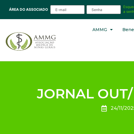
Esque
ÁREA DO ASSOCIADO
a sen
AMMG
Benef
JORNAL OUT/
24/11/202