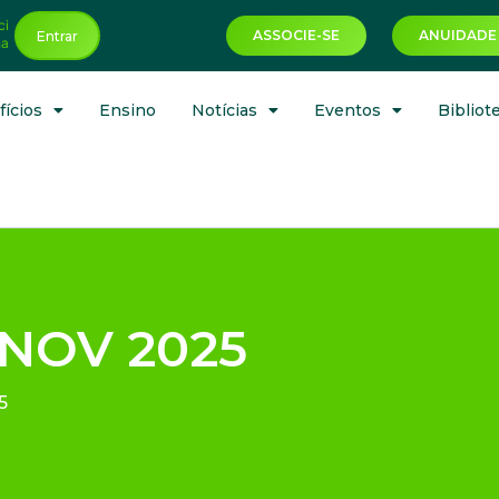
ci
ASSOCIE-SE
ANUIDADE
Entrar
ha
ícios
Ensino
Notícias
Eventos
Bibliot
NOV 2025
5