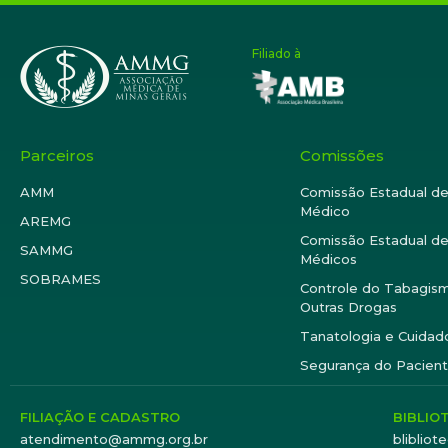
Filiado à
Parceiros
Comissões
AMM
Comissão Estadual d
Médico
AREMG
Comissão Estadual de
SAMMG
Médicos
SOBRAMES
Controle do Tabagism
Outras Drogas
Tanatologia e Cuidado
Segurança do Pacien
FILIAÇÃO E CADASTRO
BIBLIO
atendimento@ammg.org.br
bliblio