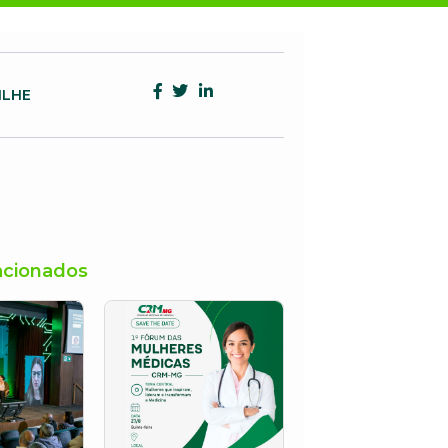
ILHE
acionados