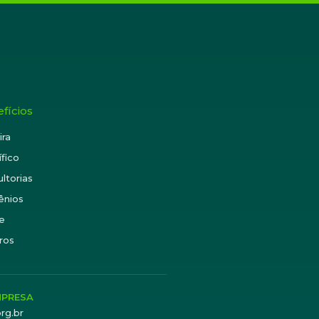
fícios
ira
ífico
ltorias
ênios
e
ros
MPRESA
rg.br