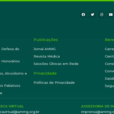
Publicações
Bene
e Defesa do
Jornal AMMG
Carre
Revista Médica
Cient
 Honorários
Sessões Clínicas em Rede
Consu
Conv
Privacidade
o, Alcoolismo e
Saúd
Políticas de Privacidade
s Paliativos
Segu
te
TECA VIRTUAL
ASSESSORIA DE I
tecavirtual@ammg.org.br
imprensa@ammg.o