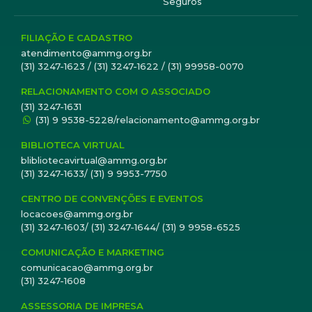
Seguros
FILIAÇÃO E CADASTRO
atendimento@ammg.org.br
(31) 3247-1623 / (31) 3247-1622 / (31) 99958-0070
RELACIONAMENTO COM O ASSOCIADO
(31) 3247-1631
(31) 9 9538-5228/relacionamento@ammg.org.br
BIBLIOTECA VIRTUAL
blibliotecavirtual@ammg.org.br
(31) 3247-1633/ (31) 9 9953-7750
CENTRO DE CONVENÇÕES E EVENTOS
locacoes@ammg.org.br
(31) 3247-1603/ (31) 3247-1644/ (31) 9 9958-6525
COMUNICAÇÃO E MARKETING
comunicacao@ammg.org.br
(31) 3247-1608
ASSESSORIA DE IMPRESA