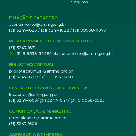
Seguros
FILIAÇÃO E CADASTRO
atendimento@ammg.org.br
(31) 3247-1623 / (31) 3247-1622 / (31) 99958-0070
RELACIONAMENTO COM O ASSOCIADO
(31) 3247-1631
(31) 9 9538-5228/relacionamento@ammg.org.br
BIBLIOTECA VIRTUAL
blibliotecavirtual@ammg.org.br
(31) 3247-1633/ (31) 9 9953-7750
CENTRO DE CONVENÇÕES E EVENTOS
locacoes@ammg.org.br
(31) 3247-1603/ (31) 3247-1644/ (31) 9 9958-6525
COMUNICAÇÃO E MARKETING
comunicacao@ammg.org.br
(31) 3247-1608
ASSESSORIA DE IMPRESA