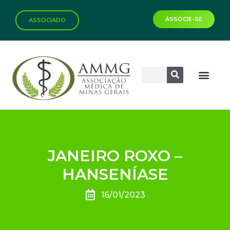
ASSOCIE-SE
ASSOCIADO
JANEIRO ROXO –
HANSENÍASE
16/01/2023