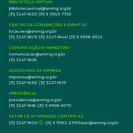
BIBLIOTECA VIRTUAL
blibliotecavirtual@ammg.org.br
(31) 3247-1633/ (31) 9 9953-7750
CENTRO DE CONVENÇÕES E EVENTOS
locacoes@ammg.org.br
(31) 3247-1603/ (31) 3247-1644/ (31) 9 9958-6525
COMUNICAÇÃO E MARKETING
comunicacao@ammg.org.br
(31) 3247-1608
ASSESSORIA DE IMPRESA
imprensa@ammg.org.br
(31) 3247-1630/ (31) 3247-1639
PRESIDÊNCIA
presidencia@ammg.org.br
(31) 3247-1618/ (31) 9 9958-0070
SETOR DE ATIVIDADES CIENTÍFICAS
(31) 3247-1600/
(31) 9 9562-2391/seaci@ammg.org.br