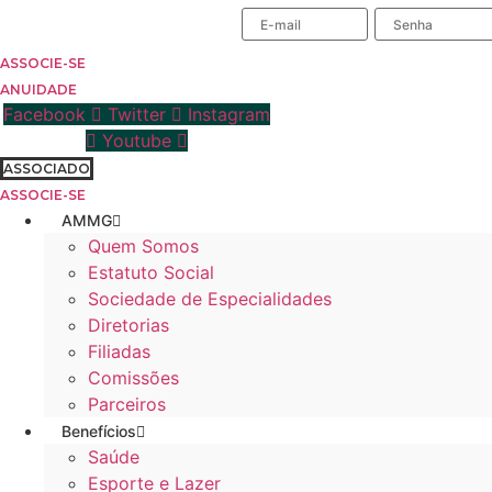
Ir
ÁREA DO ASSOCIADO
para
o
ASSOCIE-SE
conteúdo
ANUIDADE
Facebook
Twitter
Instagram
Youtube
ASSOCIADO
ASSOCIE-SE
AMMG
Quem Somos
Estatuto Social
Sociedade de Especialidades
Diretorias
Filiadas
Comissões
Parceiros
Benefícios
Saúde
Esporte e Lazer