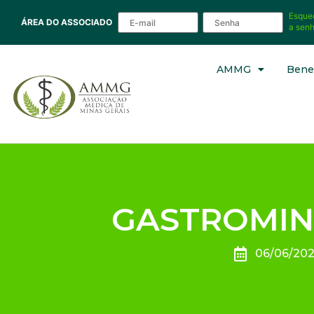
Esque
ÁREA DO ASSOCIADO
a sen
AMMG
Benef
GASTROMIN
06/06/20