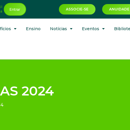
ci
ASSOCIE-SE
ANUIDADE
Entrar
ha
ícios
Ensino
Notícias
Eventos
Bibliot
AS 2024
24