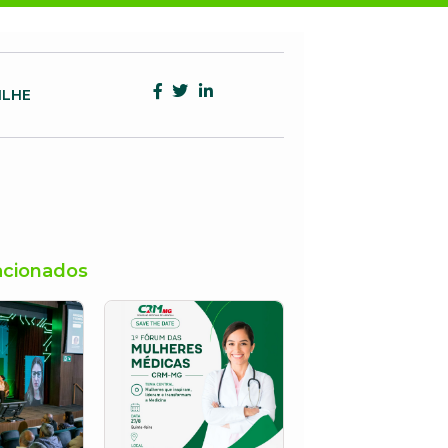
ILHE
acionados