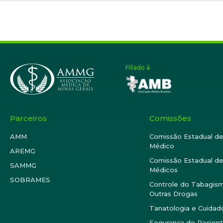
Filiado à
Parceiros
Comissões
AMM
Comissão Estadual d
Médico
AREMG
Comissão Estadual de
SAMMG
Médicos
SOBRAMES
Controle do Tabagism
Outras Drogas
Tanatologia e Cuidado
Segurança do Pacien