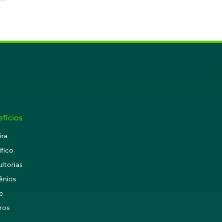
fícios
ira
ífico
ltorias
ênios
e
ros