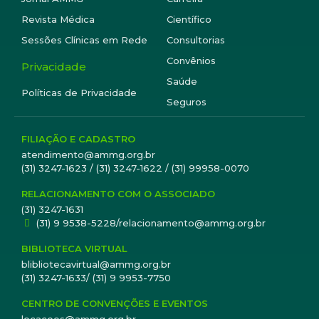
Revista Médica
Científico
Sessões Clínicas em Rede
Consultorias
Convênios
Privacidade
Saúde
Políticas de Privacidade
Seguros
FILIAÇÃO E CADASTRO
atendimento@ammg.org.br
(31) 3247-1623 / (31) 3247-1622 / (31) 99958-0070
RELACIONAMENTO COM O ASSOCIADO
(31) 3247-1631
(31) 9 9538-5228/relacionamento@ammg.org.br
BIBLIOTECA VIRTUAL
blibliotecavirtual@ammg.org.br
(31) 3247-1633/ (31) 9 9953-7750
CENTRO DE CONVENÇÕES E EVENTOS
locacoes@ammg.org.br