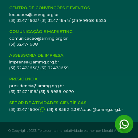
CENTRO DE CONVENÇÕES E EVENTOS
locacoes@ammg.org.br
(31) 3247-1603/ (31) 3247-1644/ (31) 9 9958-6525
COMUNICAÇÃO E MARKETING
comunicacao@ammg.org.br
(31) 3247-1608
ASSESSORIA DE IMPRESA
imprensa@ammg.org.br
(31) 3247-1630/ (31) 3247-1639
PRESIDÊNCIA
presidencia@ammg.org.br
(31) 3247-1618/ (31) 9 9958-0070
SETOR DE ATIVIDADES CIENTÍFICAS
(31) 3247-1600/
(31) 9 9562-2391/seaci@ammg.org.br
© Copyright 2023. Feito com alma, criatividade e amor por Meraki Analytics.