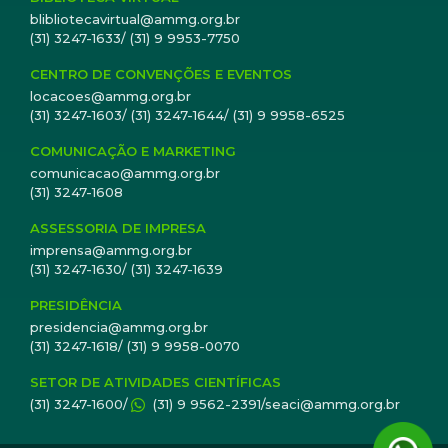
blibliotecavirtual@ammg.org.br
(31) 3247-1633/ (31) 9 9953-7750
CENTRO DE CONVENÇÕES E EVENTOS
locacoes@ammg.org.br
(31) 3247-1603/ (31) 3247-1644/ (31) 9 9958-6525
COMUNICAÇÃO E MARKETING
comunicacao@ammg.org.br
(31) 3247-1608
ASSESSORIA DE IMPRESA
imprensa@ammg.org.br
(31) 3247-1630/ (31) 3247-1639
PRESIDÊNCIA
presidencia@ammg.org.br
(31) 3247-1618/ (31) 9 9958-0070
SETOR DE ATIVIDADES CIENTÍFICAS
(31) 3247-1600/
(31) 9 9562-2391/seaci@ammg.org.br