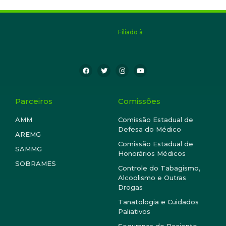
Integrar ações para a comunidade (todos os
projetos) e aumentar o número de sócios e
garantir a sustentabilidade. Ler mais.
Filiado à
Parceiros
Comissões
AMM
Comissão Estadual de
Defesa do Médico
AREMG
Comissão Estadual de
SAMMG
Honorários Médicos
SOBRAMES
Controle do Tabagismo,
Alcoolismo e Outras
Drogas
Tanatologia e Cuidados
Paliativos