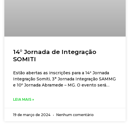
14° Jornada de Integração
SOMITI
Estão abertas as inscrições para a 14ª Jornada
Integração Somiti, 3° Jornada Integração SAMMG
e 10º Jornada Abramede – MG. O evento será
realizado de forma presencial na cidade de
Montes Claros-MG, nos dias 03 e 04 de maio de
LEIA MAIS »
2024. A Jornada tem como objetivo multiplicar as
ações da Somiti, Abramede-MG e SAMMG em
19 de março de 2024
Nenhum comentário
todo estado. Democratizar o conhecimento e
garantir a segurança assistencial através da
capacitação gratuita e da formação de equipes.