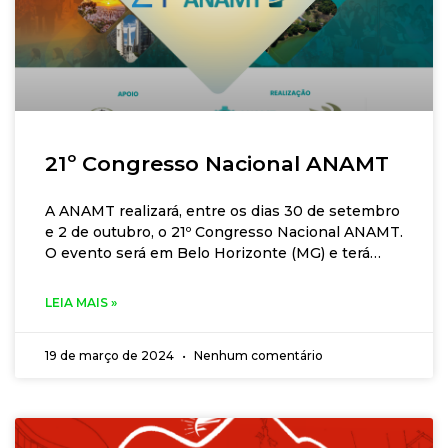
21º Congresso Nacional ANAMT
A ANAMT realizará, entre os dias 30 de setembro
e 2 de outubro, o 21º Congresso Nacional ANAMT.
O evento será em Belo Horizonte (MG) e terá
como tema principal Demonstrando, na prática, o
valor da Medicina do Trabalho por meio de
LEIA MAIS »
competências. Ler mais.
19 de março de 2024
Nenhum comentário