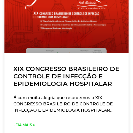
XIX CONGRESSO BRASILEIRO DE
CONTROLE DE INFECÇÃO E
EPIDEMIOLOGIA HOSPITALAR
É com muita alegria que recebemos o XIX
CONGRESSO BRASILEIRO DE CONTROLE DE
INFECÇÃO E EPIDEMIOLOGIA HOSPITALAR
após tempos difíceis em decorrência da
pandemia de Covid-19. Mas dessa vez esperamos
LEIA MAIS »
encontrar novamente os colegas de todo o Brasil