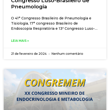
Congresso Luso-Brasileiro de
Pneumologia
O 41° Congresso Brasileiro de Pneumologia e
Tisiologia, 17° congresso Brasileiro de
Endoscopia Respiratória e 13º Congresso Luso-
Brasileiro de Pneumologia acontecem nos dias 8
a 12 de outubro em Florianopólis – SC. Ler mais.
LEIA MAIS »
21 de fevereiro de 2024
Nenhum comentário