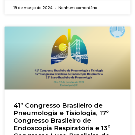
e de outros países aqui no Minascentro – Belo
19 de março de 2024
Nenhum comentário
Horizonte – Minas Gerais – Brasil, entre os dias
20 a 23 de novembro de 2024. Ler mais.
41° Congresso Brasileiro de
Pneumologia e Tisiologia, 17°
Congresso Brasileiro de
Endoscopia Respiratória e 13º