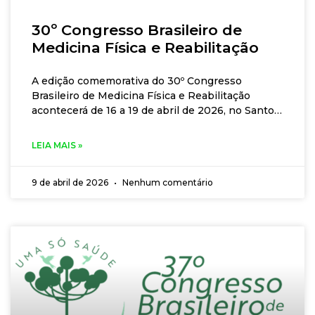
congresso seja fonte de inspiração, aprendizado
e valorização dos (das) nefrologistas.
30º Congresso Brasileiro de
Medicina Física e Reabilitação
A edição comemorativa do 30º Congresso
Brasileiro de Medicina Física e Reabilitação
acontecerá de 16 a 19 de abril de 2026, no Santos
Convention Center, em Santos, São Paulo.
Escolhida por seu acesso facilitado, sua
LEIA MAIS »
importância econômica, histórica, cultural e
científica. Com uma excelente estrutura hoteleira,
9 de abril de 2026
Nenhum comentário
gastronômica e diversas atrações turísticas —
como museus, teatros e belos parques —, Santos
será o cenário ideal para este grande encontro. A
Comissão Científica da ABMFR está preparando
uma programação robusta, diversa e atualizada,
com foco nos mais recentes avanços da Medicina
Física e Reabilitação. A grade científica contará
com palestras, cursos, simpósios e workshops,
abordando os diversos aspectos da reabilitação.