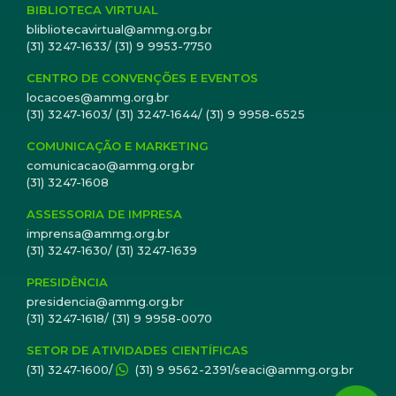
BIBLIOTECA VIRTUAL
blibliotecavirtual@ammg.org.br
(31) 3247-1633/ (31) 9 9953-7750
CENTRO DE CONVENÇÕES E EVENTOS
locacoes@ammg.org.br
(31) 3247-1603/ (31) 3247-1644/ (31) 9 9958-6525
COMUNICAÇÃO E MARKETING
comunicacao@ammg.org.br
(31) 3247-1608
ASSESSORIA DE IMPRESA
imprensa@ammg.org.br
(31) 3247-1630/ (31) 3247-1639
PRESIDÊNCIA
presidencia@ammg.org.br
(31) 3247-1618/ (31) 9 9958-0070
SETOR DE ATIVIDADES CIENTÍFICAS
(31) 3247-1600/
(31) 9 9562-2391/seaci@ammg.org.br