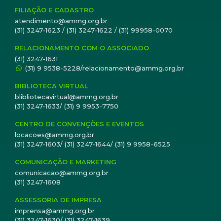
FILIAÇÃO E CADASTRO
atendimento@ammg.org.br
(31) 3247-1623 / (31) 3247-1622 / (31) 99958-0070
RELACIONAMENTO COM O ASSOCIADO
(31) 3247-1631
(31) 9 9538-5228/relacionamento@ammg.org.br
BIBLIOTECA VIRTUAL
blibliotecavirtual@ammg.org.br
(31) 3247-1633/ (31) 9 9953-7750
CENTRO DE CONVENÇÕES E EVENTOS
locacoes@ammg.org.br
(31) 3247-1603/ (31) 3247-1644/ (31) 9 9958-6525
COMUNICAÇÃO E MARKETING
comunicacao@ammg.org.br
(31) 3247-1608
ASSESSORIA DE IMPRESA
imprensa@ammg.org.br
(31) 3247-1630/ (31) 3247-1639