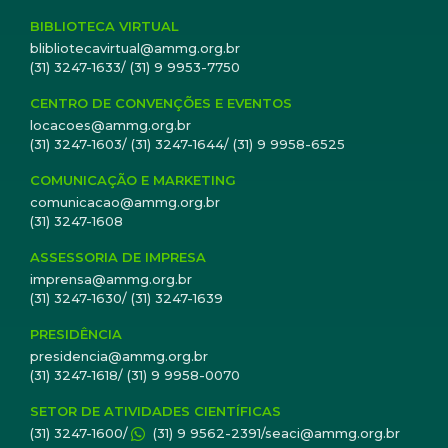
BIBLIOTECA VIRTUAL
blibliotecavirtual@ammg.org.br
(31) 3247-1633/ (31) 9 9953-7750
CENTRO DE CONVENÇÕES E EVENTOS
locacoes@ammg.org.br
(31) 3247-1603/ (31) 3247-1644/ (31) 9 9958-6525
COMUNICAÇÃO E MARKETING
comunicacao@ammg.org.br
(31) 3247-1608
ASSESSORIA DE IMPRESA
imprensa@ammg.org.br
(31) 3247-1630/ (31) 3247-1639
PRESIDÊNCIA
presidencia@ammg.org.br
(31) 3247-1618/ (31) 9 9958-0070
SETOR DE ATIVIDADES CIENTÍFICAS
(31) 3247-1600/
(31) 9 9562-2391/seaci@ammg.org.br