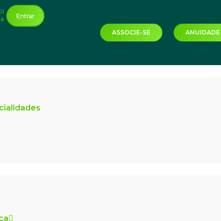
ci
Entrar
ha
ASSOCIE-SE
ANUIDADE
cialidades
ica