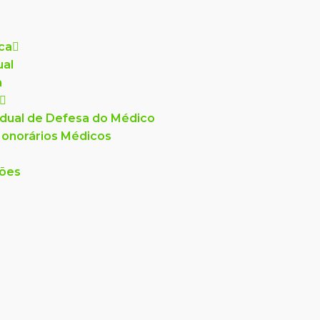
ica
ual
a
dual de Defesa do Médico
onorários Médicos
ções