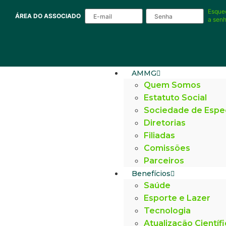
Esque
ÁREA DO ASSOCIADO
a sen
AMMG
Quem Somos
Estatuto Social
Sociedade de Espe
Diretorias
Filiadas
Comissões
Parceiros
Benefícios
Saúde
Esporte e Lazer
Tecnologia
Atualização Científ