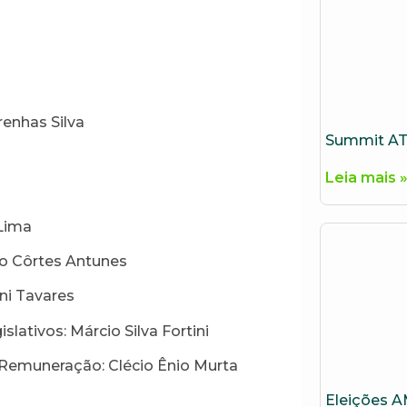
renhas Silva
Summit AT
Leia mais 
Lima
o Côrtes Antunes
ani Tavares
slativos: Márcio Silva Fortini
e Remuneração: Clécio Ênio Murta
Eleições 