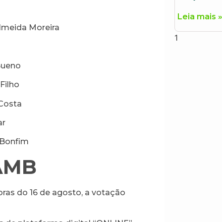
Leia mais 
Almeida Moreira
 Bueno
Filho
 Costa
ar
 Bonfim
AMB
horas do 16 de agosto, a votação