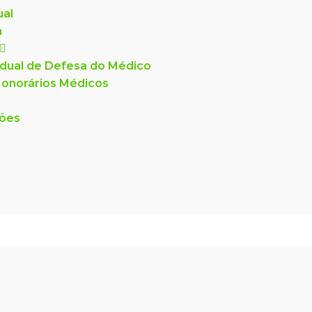
ual
a
dual de Defesa do Médico
onorários Médicos
ções