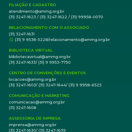
FILIAÇÃO E CADASTRO
atendimento@ammg.org.br
(31) 3247-1623 / (31) 3247-1622 / (31) 99958-0070
RELACIONAMENTO COM O ASSOCIADO
(31) 3247-1631
(31) 9 9538-5228/relacionamento@ammg.org.br
BIBLIOTECA VIRTUAL
blibliotecavirtual@ammg.org.br
(31) 3247-1633/ (31) 9 9953-7750
CENTRO DE CONVENÇÕES E EVENTOS
locacoes@ammg.org.br
(31) 3247-1603/ (31) 3247-1644/ (31) 9 9958-6525
COMUNICAÇÃO E MARKETING
comunicacao@ammg.org.br
(31) 3247-1608
ASSESSORIA DE IMPRESA
imprensa@ammg.org.br
(31) 3247-1630/ (31) 3247-1639