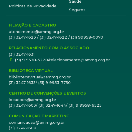
Saúde
Políticas de Privacidade
Seguros
FILIAÇÃO E CADASTRO
atendimento@ammg.org.br
(31) 3247-1623 / (31) 3247-1622 / (31) 99958-0070
RELACIONAMENTO COM O ASSOCIADO
(31) 3247-1631
(31) 9 9538-5228/relacionamento@ammg.org.br
BIBLIOTECA VIRTUAL
blibliotecavirtual@ammg.org.br
(31) 3247-1633/ (31) 9 9953-7750
CENTRO DE CONVENÇÕES E EVENTOS
locacoes@ammg.org.br
(31) 3247-1603/ (31) 3247-1644/ (31) 9 9958-6525
COMUNICAÇÃO E MARKETING
comunicacao@ammg.org.br
(31) 3247-1608