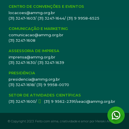
CENTRO DE CONVENÇÕES E EVENTOS
locacoes@ammg.org.br
(31) 3247-1603/ (31) 3247-1644/ (31) 9 9958-6525
COMUNICAÇÃO E MARKETING
comunicacao@ammg.org.br
(31) 3247-1608
ASSESSORIA DE IMPRESA
imprensa@ammg.org.br
(31) 3247-1630/ (31) 3247-1639
PRESIDÊNCIA
presidencia@ammg.org.br
(31) 3247-1618/ (31) 9 9958-0070
SETOR DE ATIVIDADES CIENTÍFICAS
(31) 3247-1600/
(31) 9 9562-2391/seaci@ammg.org.br
© Copyright 2023. Feito com alma, criatividade e amor por Meraki Analytics.