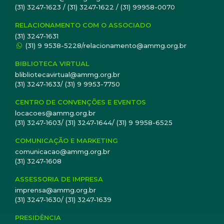
(31) 3247-1623 / (31) 3247-1622 / (31) 99958-0070
RELACIONAMENTO COM O ASSOCIADO
(31) 3247-1631
(31) 9 9538-5228/relacionamento@ammg.org.br
BIBLIOTECA VIRTUAL
blibliotecavirtual@ammg.org.br
(31) 3247-1633/ (31) 9 9953-7750
CENTRO DE CONVENÇÕES E EVENTOS
locacoes@ammg.org.br
(31) 3247-1603/ (31) 3247-1644/ (31) 9 9958-6525
COMUNICAÇÃO E MARKETING
comunicacao@ammg.org.br
(31) 3247-1608
ASSESSORIA DE IMPRESA
imprensa@ammg.org.br
(31) 3247-1630/ (31) 3247-1639
PRESIDÊNCIA