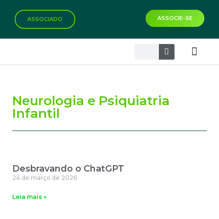
ASSOCIE-SE
ASSOCIADO
Biblioteca Virtual
Neurologia e Psiquiatria
Infantil
Desbravando o ChatGPT
24 de março de 2026
Leia mais »