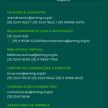
FILIAÇÃO E CADASTRO
atendimento@ammg.org.br
(31) 3247-1623 / (31) 3247-1622 / (31) 99958-0070
RELACIONAMENTO COM O ASSOCIADO
(31) 3247-1631
(31) 9 9538-5228/relacionamento@ammg.org.br
BIBLIOTECA VIRTUAL
blibliotecavirtual@ammg.org.br
(31) 3247-1633/ (31) 9 9953-7750
CENTRO DE CONVENÇÕES E EVENTOS
locacoes@ammg.org.br
(31) 3247-1603/ (31) 3247-1644/ (31) 9 9958-6525
COMUNICAÇÃO E MARKETING
comunicacao@ammg.org.br
(31) 3247-1608
ASSESSORIA DE IMPRESA