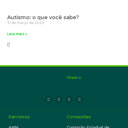
Autismo: o que você sabe?
31 de março de 2023
Leia mais »
Filiado à
Parceiros
Comissões
AMM
Comissão Estadual de