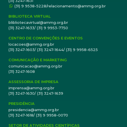
(31) 3247-1631
(31) 9 9538-5228/relacionamento@ammg.org.br
BIBLIOTECA VIRTUAL
blibliotecavirtual@ammg.org.br
(31) 3247-1633/ (31) 9 9953-7750
CENTRO DE CONVENÇÕES E EVENTOS
locacoes@ammg.org.br
(31) 3247-1603/ (31) 3247-1644/ (31) 9 9958-6525
COMUNICAÇÃO E MARKETING
comunicacao@ammg.org.br
(31) 3247-1608
ASSESSORIA DE IMPRESA
imprensa@ammg.org.br
(31) 3247-1630/ (31) 3247-1639
PRESIDÊNCIA
presidencia@ammg.org.br
(31) 3247-1618/ (31) 9 9958-0070
SETOR DE ATIVIDADES CIENTÍFICAS