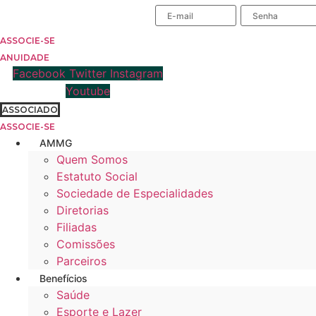
Ir
ÁREA DO ASSOCIADO
para
o
ASSOCIE-SE
conteúdo
ANUIDADE
Facebook
Twitter
Instagram
Youtube
ASSOCIADO
ASSOCIE-SE
AMMG
Quem Somos
Estatuto Social
Sociedade de Especialidades
Diretorias
Filiadas
Comissões
Parceiros
Benefícios
Saúde
Esporte e Lazer