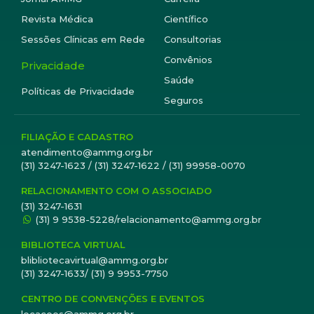
Revista Médica
Científico
Sessões Clínicas em Rede
Consultorias
Convênios
Privacidade
Saúde
Políticas de Privacidade
Seguros
FILIAÇÃO E CADASTRO
atendimento@ammg.org.br
(31) 3247-1623 / (31) 3247-1622 / (31) 99958-0070
RELACIONAMENTO COM O ASSOCIADO
(31) 3247-1631
(31) 9 9538-5228/relacionamento@ammg.org.br
BIBLIOTECA VIRTUAL
blibliotecavirtual@ammg.org.br
(31) 3247-1633/ (31) 9 9953-7750
CENTRO DE CONVENÇÕES E EVENTOS
locacoes@ammg.org.br