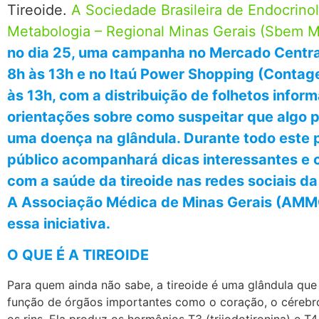
Tireoide.
A Sociedade Brasileira de Endocrinol
Metabologia – Regional Minas Gerais (Sbem 
no dia 25, uma campanha no Mercado Central
8h às 13h e no Itaú Power Shopping (Contag
às 13h, com a distribuição de folhetos inform
orientações sobre como suspeitar que algo p
uma doença na glândula. Durante todo este p
público acompanhará dicas interessantes e 
com a saúde da tireoide nas redes sociais 
A Associação Médica de Minas Gerais (AMM
essa iniciativa.
O QUE É A TIREOIDE
Para quem ainda não sabe, a tireoide é uma glândula que
função de órgãos importantes como o coração, o cérebro
os rins. Ela produz os hormônios T3 (triiodotironina) e T4 