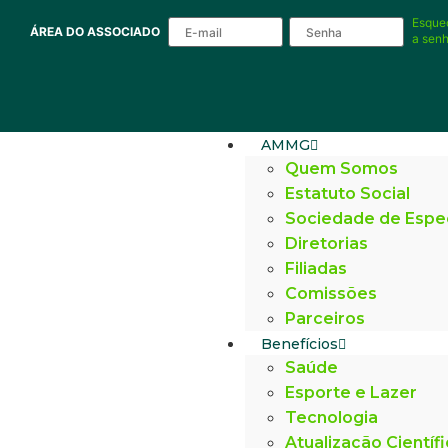
Esque
ÁREA DO ASSOCIADO
a sen
AMMG
Quem Somos
Estatuto Social
Sociedade de Espe
Diretorias
Filiadas
Comissões
Parceiros
Benefícios
Saúde
Esporte e Lazer
Tecnologia
Atualização Científ