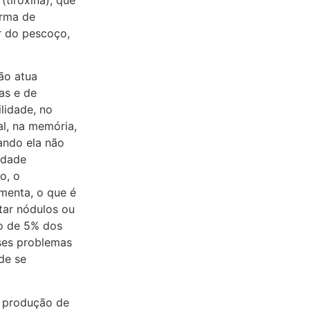
orma de
or do pescoço,
ão atua
as e de
ilidade, no
al, na memória,
ando ela não
idade
o, o
umenta, o que é
tar nódulos ou
no de 5% dos
ses problemas
de se
a produção de