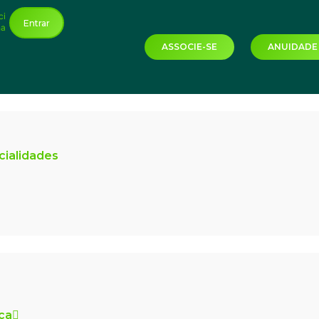
ci
Entrar
ha
ASSOCIE-SE
ANUIDADE
cialidades
ica