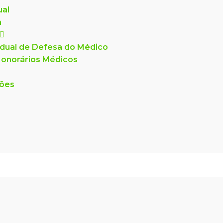
ual
a
dual de Defesa do Médico
onorários Médicos
ções