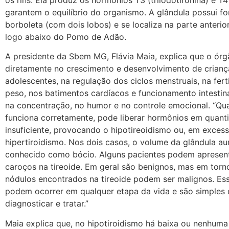
garantem o equilíbrio do organismo. A glândula possui f
borboleta (com dois lobos) e se localiza na parte anteri
logo abaixo do Pomo de Adão.
A presidente da Sbem MG, Flávia Maia, explica que o órg
diretamente no crescimento e desenvolvimento de crianç
adolescentes, na regulação dos ciclos menstruais, na fert
peso, nos batimentos cardíacos e funcionamento intestin
na concentração, no humor e no controle emocional. “Qu
funciona corretamente, pode liberar hormônios em quant
insuficiente, provocando o hipotireoidismo ou, em excess
hipertiroidismo. Nos dois casos, o volume da glândula a
conhecido como bócio. Alguns pacientes podem apresen
caroços na tireoide. Em geral são benignos, mas em tor
nódulos encontrados na tireoide podem ser malignos. Es
podem ocorrer em qualquer etapa da vida e são simples 
diagnosticar e tratar.”
Maia explica que, no hipotiroidismo há baixa ou nenhum