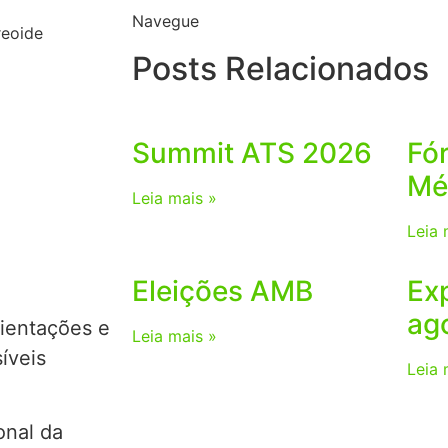
Navegue
reoide
Posts Relacionados
Summit ATS 2026
Fó
Mé
Leia mais »
Leia 
Eleições AMB
Ex
ag
rientações e
Leia mais »
íveis
Leia 
onal da