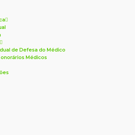
ica
ual
a
dual de Defesa do Médico
onorários Médicos
ções