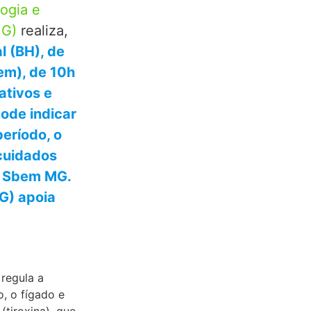
ogia e
MG)
realiza,
 (BH), de
em), de 10h
ativos e
ode indicar
eríodo, o
cuidados
da Sbem MG.
G) apoia
 regula a
, o fígado e
(tiroxina), que