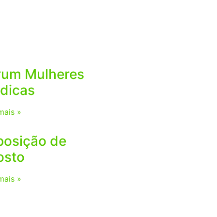
rum Mulheres
dicas
mais »
posição de
osto
mais »