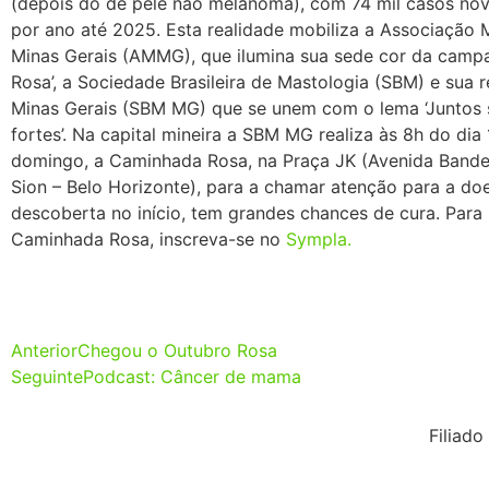
(depois do de pele não melanoma), com 74 mil casos nov
por ano até 2025. Esta realidade mobiliza a Associação 
Minas Gerais (AMMG), que ilumina sua sede cor da camp
Rosa’, a Sociedade Brasileira de Mastologia (SBM) e sua 
Minas Gerais (SBM MG) que se unem com o lema ‘Juntos
fortes’. Na capital mineira a SBM MG realiza às 8h do dia
domingo, a Caminhada Rosa, na Praça JK (Avenida Bandei
Sion – Belo Horizonte), para a chamar atenção para a do
descoberta no início, tem grandes chances de cura. Para 
Caminhada Rosa, inscreva-se no
Sympla.
Anterior
Chegou o Outubro Rosa
Seguinte
Podcast: Câncer de mama
Filiado