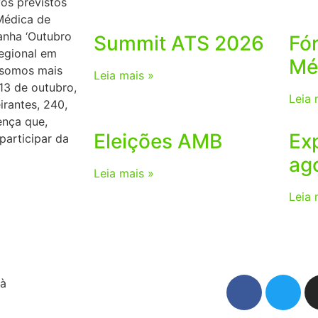
os previstos
Médica de
anha ‘Outubro
Summit ATS 2026
Fó
regional em
Mé
 somos mais
Leia mais »
 13 de outubro,
Leia 
rantes, 240,
ença que,
Eleições AMB
Ex
participar da
ag
Leia mais »
Leia 
 à