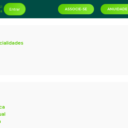
ci
ASSOCIE-SE
ANUIDADE
Entrar
ha
cialidades
ica
ual
a