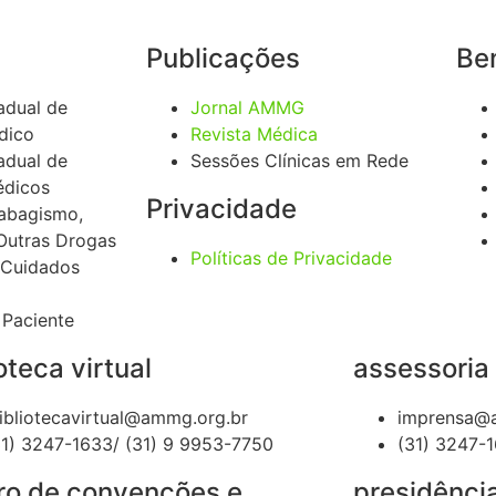
Publicações
Ben
adual de
Jornal AMMG
dico
Revista Médica
adual de
Sessões Clínicas em Rede
édicos
Privacidade
Tabagismo,
Outras Drogas
Políticas de Privacidade
 Cuidados
 Paciente
oteca virtual
assessoria
libliotecavirtual@ammg.org.br
imprensa@
31) 3247-1633/ (31) 9 9953-7750
(31) 3247-
ro de convenções e
presidênci