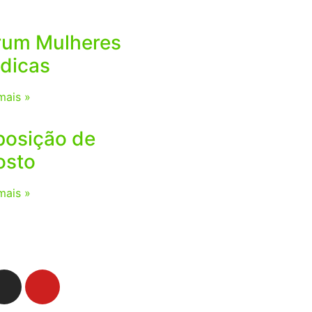
rum Mulheres
dicas
mais »
posição de
osto
mais »