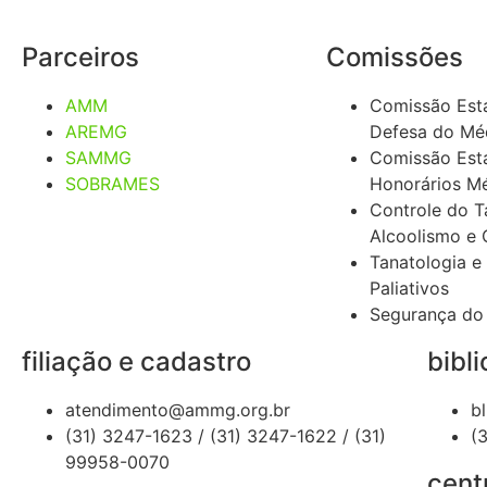
Parceiros
Comissões
AMM
Comissão Est
AREMG
Defesa do Mé
SAMMG
Comissão Est
SOBRAMES
Honorários M
Controle do 
Alcoolismo e 
Tanatologia e
Paliativos
Segurança do
filiação e cadastro
bibli
atendimento@ammg.org.br
b
(31) 3247-1623 / (31) 3247-1622 / (31)
(
99958-0070
cent