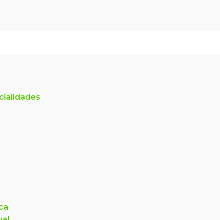
cialidades
ica
ual