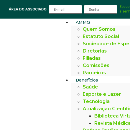
Esque
ÁREA DO ASSOCIADO
a sen
AMMG
Quem Somos
Estatuto Social
Sociedade de Espe
Diretorias
Filiadas
Comissões
Parceiros
Benefícios
Saúde
Esporte e Lazer
Tecnologia
Atualização Científ
Biblioteca Virt
Revista Médic