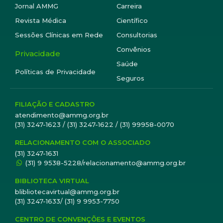
Jornal AMMG
Carreira
Revista Médica
Científico
Sessões Clínicas em Rede
Consultorias
Convênios
Privacidade
Saúde
Políticas de Privacidade
Seguros
FILIAÇÃO E CADASTRO
atendimento@ammg.org.br
(31) 3247-1623 / (31) 3247-1622 / (31) 99958-0070
RELACIONAMENTO COM O ASSOCIADO
(31) 3247-1631
(31) 9 9538-5228/relacionamento@ammg.org.br
BIBLIOTECA VIRTUAL
blibliotecavirtual@ammg.org.br
(31) 3247-1633/ (31) 9 9953-7750
CENTRO DE CONVENÇÕES E EVENTOS