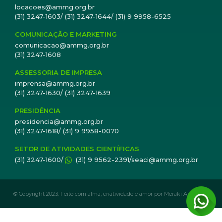
locacoes@ammg.org.br
(31) 3247-1603/ (31) 3247-1644/ (31) 9 9958-6525
COMUNICAÇÃO E MARKETING
comunicacao@ammg.org.br
(31) 3247-1608
ASSESSORIA DE IMPRESA
imprensa@ammg.org.br
(31) 3247-1630/ (31) 3247-1639
PRESIDÊNCIA
presidencia@ammg.org.br
(31) 3247-1618/ (31) 9 9958-0070
SETOR DE ATIVIDADES CIENTÍFICAS
(31) 3247-1600/
(31) 9 9562-2391/seaci@ammg.org.br
© Copyright 2023. Feito com alma, criatividade e amor por Meraki Analytics.