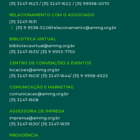
(31) 3247-1623 / (31) 3247-1622 / (31) 99958-0070
RELACIONAMENTO COM O ASSOCIADO
(31) 3247-1631
(31) 9 9538-5228/relacionamento@ammg.org.br
BIBLIOTECA VIRTUAL
blibliotecavirtual@ammg.org.br
(31) 3247-1633/ (31) 9 9953-7750
CENTRO DE CONVENÇÕES E EVENTOS
locacoes@ammg.org.br
(31) 3247-1603/ (31) 3247-1644/ (31) 9 9958-6525
COMUNICAÇÃO E MARKETING
comunicacao@ammg.org.br
(31) 3247-1608
ASSESSORIA DE IMPRESA
imprensa@ammg.org.br
(31) 3247-1630/ (31) 3247-1639
PRESIDÊNCIA